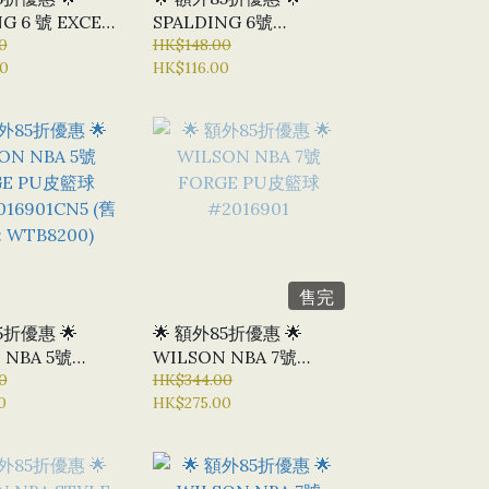
G 6 號 EXCEL
SPALDING 6號
0 女子籃球,啡白
0
MARBLE SERIES 膠籃球
HK$148.00
0
HK$116.00
78
#84-409
售完
5折優惠 🌟
🌟 額外85折優惠 🌟
 NBA 5號
WILSON NBA 7號
 PU皮籃球
0
FORGE PU皮籃球
HK$344.00
0
HK$275.00
16901CN5 (舊
#2016901
WTB8200)