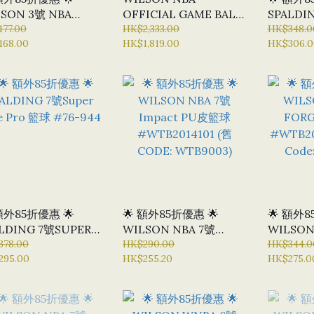
ON 3號 NBA
OFFICIAL GAME BALL
SPALDIN
M RETRO MINI
77.00
LEA 7 號真皮籃球
HK$2,333.00
TF-50
HK$348.0
168.00
HK$1,819.00
HK$306.0
I BULLS 膠籃球
#WTB7500
色 #77-8
TB3200CHI
 額外85折優惠 🌟
🌟 額外85折優惠 🌟
🌟 額外8
LDING 7號SUPER
WILSON NBA 7號
WILSON
TE PRO 籃球 #76-
378.00
IMPACT PU皮籃球
HK$290.00
FORGE
HK$344.0
295.00
HK$255.20
HK$275.0
#WTB2014101 (舊
#WTB20
CODE: WTB9003)
CODE: 