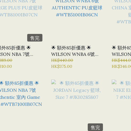
售完
 額外85折優惠 🌟
🌟 額外85折優惠 🌟
🌟 額外8
SON NBA 7號
WILSON WNBA 6號
WILSON
RGE PLUS PU皮籃球
389.00
AUTHENTIC PU皮籃球
HK$440.00
CHINA
HK$444.0
310.00
HK$375.00
HK$346.0
B8100IB07CN
#WTB5100IB06CN
籃球, 7號
#WTB14
售完