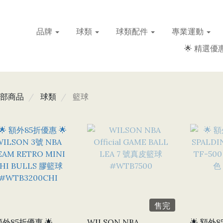
品牌
球類
球類配件
專業運動
🌟 精選優惠
部商品
球類
籃球
售完
 額外85折優惠 🌟
WILSON NBA
🌟 額外8