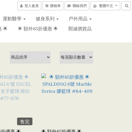
登入會員
購物車
聯絡我們
繁體中文
運動醫學
健身系列
戶外用品
 🌟
🌟 額外85折優惠 🌟
🈹減價貨品
售完
5折優惠 🌟
🌟 額外85折優惠 🌟