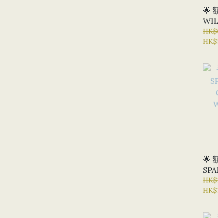
🌟
WIL
AU
HK$
HK$
GAM
#WT
🌟
SPA
GO
HK$
HK$
WA
#83