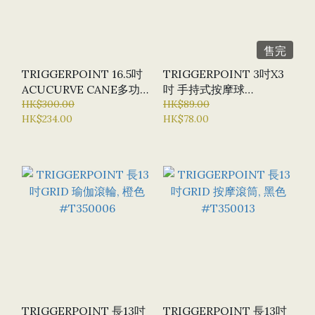
售完
TRIGGERPOINT 16.5吋
TRIGGERPOINT 3吋X3
ACUCURVE CANE多功能
吋 手持式按摩球
按摩器 #T211307
HK$300.00
HANDHELD MASSAGE
HK$89.00
HK$234.00
HK$78.00
BALL #T212786
TRIGGERPOINT 長13吋
TRIGGERPOINT 長13吋