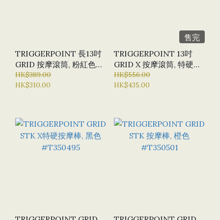
售完
TRIGGERPOINT 長13吋
TRIGGERPOINT 13吋
GRID 按摩滾筒, 粉紅色
GRID X 按摩滾筒, 特硬
#T350464
HK$389.00
#T350488
HK$556.00
HK$310.00
HK$435.00
TRIGGERPOINT GRID
TRIGGERPOINT GRID