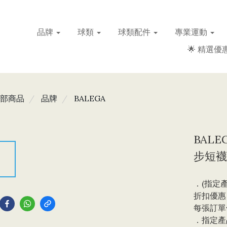
品牌
球類
球類配件
專業運動
🌟 精選優惠
部商品
品牌
BALEGA
BALE
步短襪,
．(指定產
到
折扣優惠，
每張訂單
．指定產