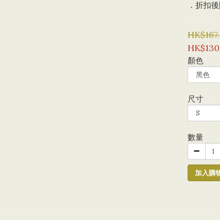
．折扣後購
HK$167
HK$130
顏色
尺寸
數量
加入購