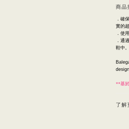
商品
．確保
實的
．使用
．通
鞋中
Balega
design
**
基
了解