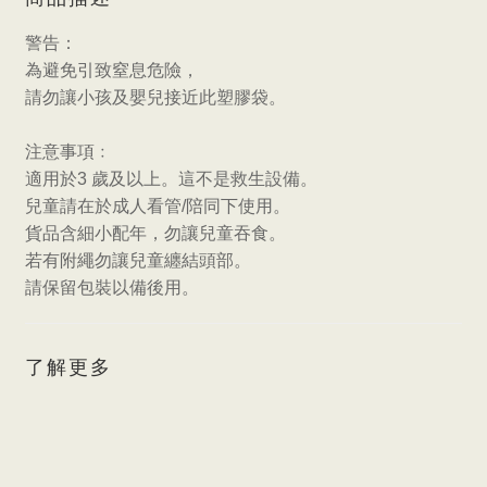
警告：
為避免引致窒息危險，
請勿讓小孩及嬰兒接近此塑膠袋。
注意事項﹕
適用於
3
歲及以上。這不是救生設備。
兒童請在於成人看管
/
陪同下使用。
貨品含細小配年，勿讓兒童吞食。
若有附繩勿讓兒童纏結頭部。
請保留包裝以備後用。
了解更多