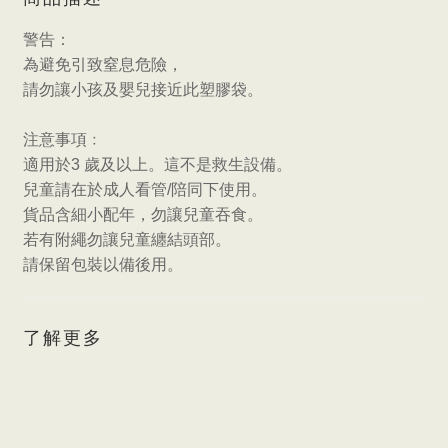
警告：
為避免引致窒息危險，
請勿讓小孩及嬰兒接近此塑膠袋。
注意事項﹕
適用於
3
歲及以上。這不是救生設備。
兒童請在於成人看管
/
陪同下使用。
貨品含細小配年，勿讓兒童吞食。
若有附繩勿讓兒童纏結頭部。
請保留包裝以備後用。
了解更多