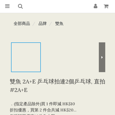
全部商品
品牌
雙魚
雙魚 2A+E 乒乓球拍連2個乒乓球, 直拍
#2A+E
．(指定產品除外)買 1 件即減 HK$10 
折扣優惠，買第 2 件合共減 HK$20...