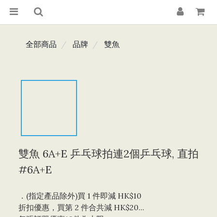
全部商品
品牌
雙魚
雙魚 6A+E 乒乓球拍連2個乒乓球, 直拍
#6A+E
．(指定產品除外)買 1 件即減 HK$10 
折扣優惠，買第 2 件合共減 HK$20...