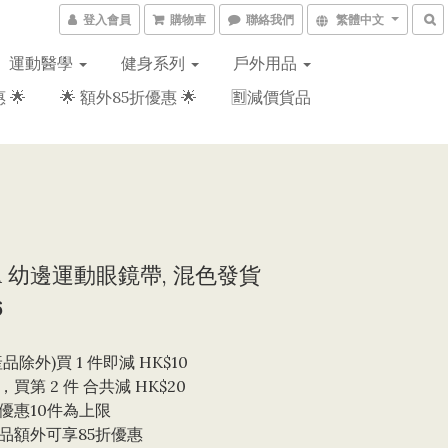
登入會員
購物車
聯絡我們
繁體中文
運動醫學
健身系列
戶外用品
 🌟
🌟 額外85折優惠 🌟
🈹減價貨品
A 幼邊運動眼鏡帶, 混色發貨
6
品除外)買 1 件即減 HK$10 
買第 2 件 合共減 HK$20
優惠10件為上限 
品額外可享85折優惠