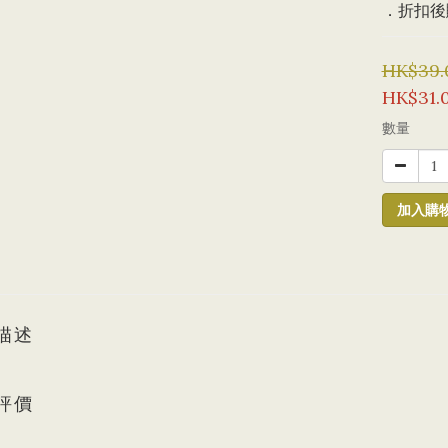
．折扣後購
HK$39.
HK$31.
數量
加入購
描述
評價