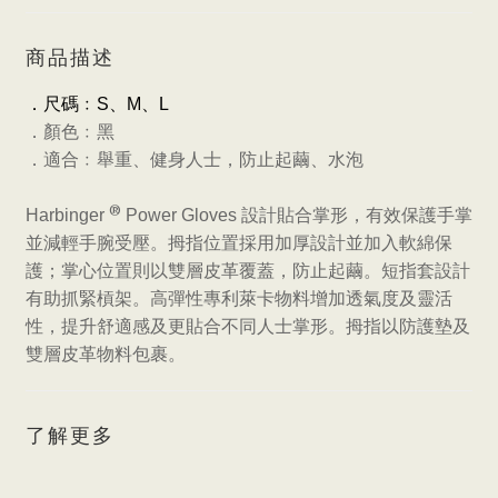
商品描述
．尺碼﹕
S
、
M
、
L
．顏色﹕黑
．
適合﹕舉重、健身人士，防止起繭、水泡
®
Harbinger
Power Gloves
設計貼合掌形，有效保護手掌
並減輕手腕受壓。拇指位置採用加厚設計並加入軟綿保
護；掌心位置則以雙層皮革覆蓋，防止起繭。短指套設計
有助抓緊槓架。高彈性專利萊卡物料增加透氣度及靈活
性，提升舒適感及更貼合不同人士掌形。拇指以防護墊及
雙層皮革物料包裹。
了解更多