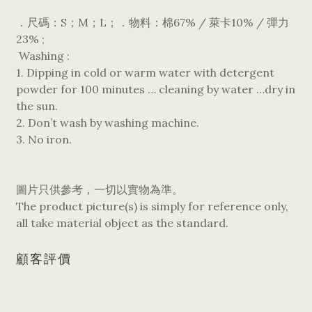
．尺碼：S；M；L；．物料：棉67% / 萊卡10% / 彈力
23% ;
Washing :
1. Dipping in cold or warm water with detergent
powder for 100 minutes … cleaning by water …dry in
the sun.
2. Don’t wash by washing machine.
3. No iron.
圖片只供參考，一切以實物為準。
The product picture(s) is simply for reference only,
all take material object as the standard.
顧客評價