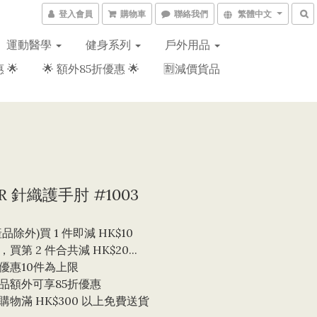
登入會員
購物車
聯絡我們
繁體中文
運動醫學
健身系列
戶外用品
 🌟
🌟 額外85折優惠 🌟
🈹減價貨品
ER 針織護手肘 #1003
品除外)買 1 件即減 HK$10 
買第 2 件合共減 HK$20...
優惠10件為上限 
品額外可享85折優惠
物滿 HK$300 以上免費送貨