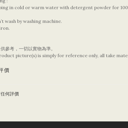
ng :
pping in cold or warm water with detergent powder for 100
n’t wash by washing machine.
iron.
只供參考，一切以實物為準。
oduct picture(s) is simply for reference only, all take mate
評價
有任何評價