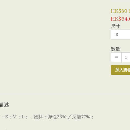
HK$80.
HK$64.
尺寸
數量
加入購
描述
：S；M；L；．物料：彈性23% / 尼龍77%；