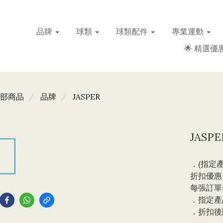
品牌
球類
球類配件
專業運動
🌟 精選優惠
部商品
品牌
JASPER
JASP
．(指定產
折扣優惠，
到
每張訂單
．指定產
．折扣後購