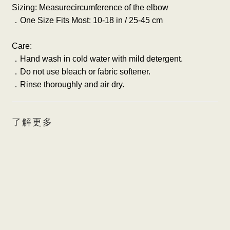
Sizing: Measurecircumference of the elbow
．
One Size Fits Most: 10-18 in / 25-45 cm
Care:
．
Hand wash in cold water with mild detergent.
．
Do not use bleach or fabric softener.
．
Rinse thoroughly and air dry.
了解更多