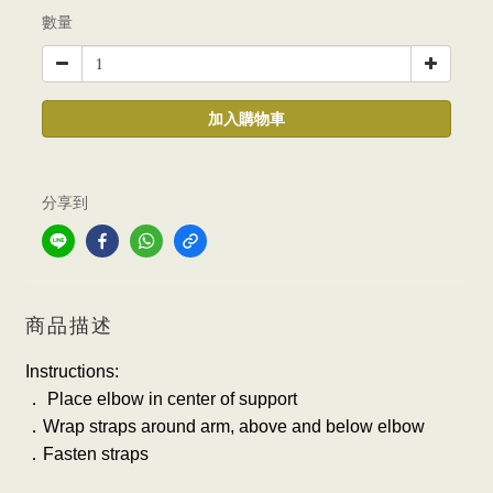
數量
加入購物車
分享到
商品描述
Instructions:
．
Place elbow in center of support
．
Wrap straps around arm, above and below elbow
．
Fasten straps