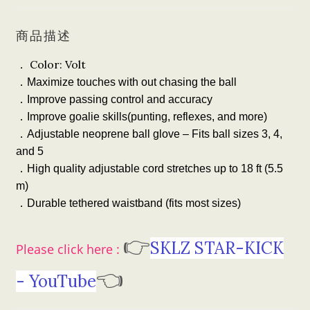
商品描述
Color: Volt
．
．
Maximize touches with out chasing the ball
．
Improve passing control and accuracy
．
Improve goalie skills(punting, reflexes, and more)
．
Adjustable neoprene ball glove – Fits ball sizes 3, 4,
and 5
．
High quality adjustable cord stretches up to 18 ft (5.5
m)
．
Durable tethered waistband (fits most sizes)
👉
SKLZ STAR-KICK
Please click here :
👈
- YouTube