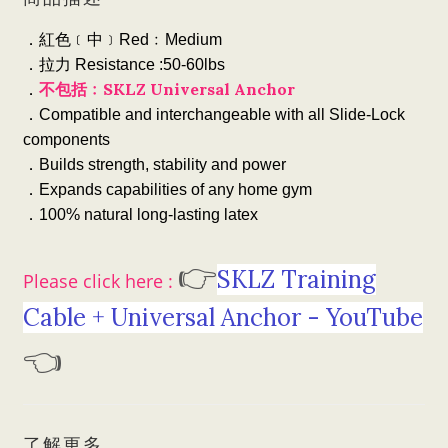
．紅色﹝中﹞
Red
﹕
Medium
．拉力
Resistance :50-60lbs
SKLZ Universal Anchor
．
不包括﹕
．
Compatible and interchangeable with all Slide-Lock
components
．
Builds strength, stability and power
．
Expands capabilities of any home gym
．
100% natural long-lasting latex
👉
SKLZ Training
Please click here :
Cable + Universal Anchor - YouTube
👈
了解更多