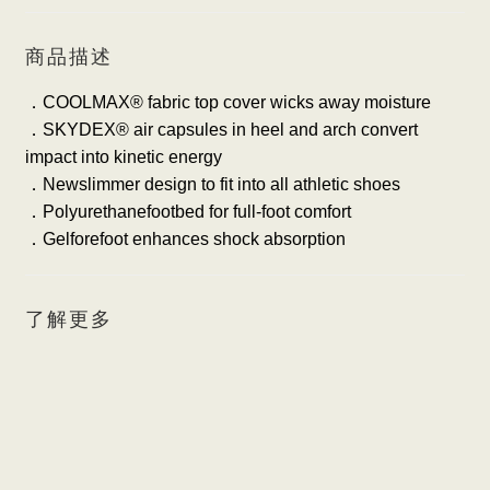
商品描述
．
COOLMAX® fabric top cover wicks away moisture
．
SKYDEX® air capsules in heel and arch convert
impact into kinetic energy
．
Newslimmer design to fit into all athletic shoes
．
Polyurethanefootbed for full-foot comfort
．
Gelforefoot enhances shock absorption
了解更多