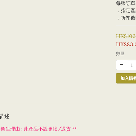
每張訂單
．指定產
．折扣後購
HK$106
HK$83.
數量
加入購
描述
:
/
**
於衛生理由
此產品不設更換
退貨