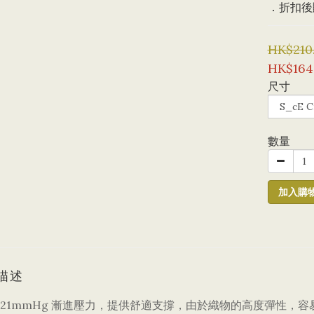
．折扣後購
HK$210
HK$164
尺寸
數量
加入購
描述
8/21mmHg 漸進壓力，提供舒適支撐，由於織物的高度彈性