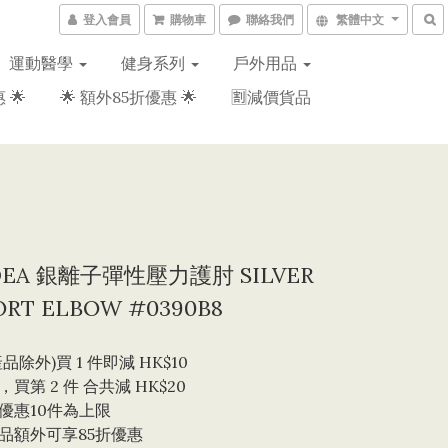
登入會員
購物車
聯絡我們
繁體中文
運動醫學
健身系列
戶外用品
 🌟
🌟 額外85折優惠 🌟
🈹減價貨品
DEA 銀離子彈性壓力護肘 SILVER
ORT ELBOW #0390B8
品除外)買 1 件即減 HK$10 
買第 2 件 合共減 HK$20
優惠10件為上限 
品額外可享85折優惠