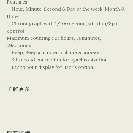
Features :
Hour, Minute, Second & Day of the week, Month &
．
Date
Chronograph with 1/100 second, with lap/Split
．
control
Maximum counting : 23 hours, 59minutes,
59seconds
Beep, Beep alarm with chime & snooze
．
30 second correction for synchronization
．
12/24 hour display for user’s option
．
了解更多