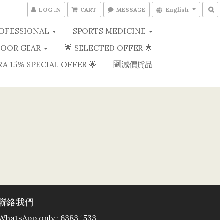
LOG IN
CART
MESSAGE
English
OFESSIONAL
SPORTS MEDICINE
OOR GEAR
🌟 SELECTED OFFER 🌟
RA 15% SPECIAL OFFER 🌟
🈹減價貨品
聯絡我們
WhatsApp only : 6383 1533