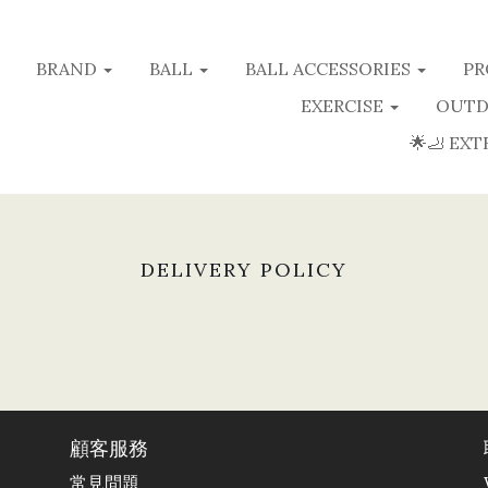
BRAND
BALL
BALL ACCESSORIES
PR
EXERCISE
OUTD
🌟🦶 EXT
DELIVERY POLICY
顧客服務
常見問題