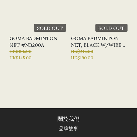
SOLD OUT
SOLD OUT
GOMA BADMINTON
GOMA BADMINTON
NET #NB200A
NET, BLACK W/WIRE
HK$185.00
CABLE #NB300A
HK$245.00
HK$145.00
HK$190.00
關於我們
品牌故事