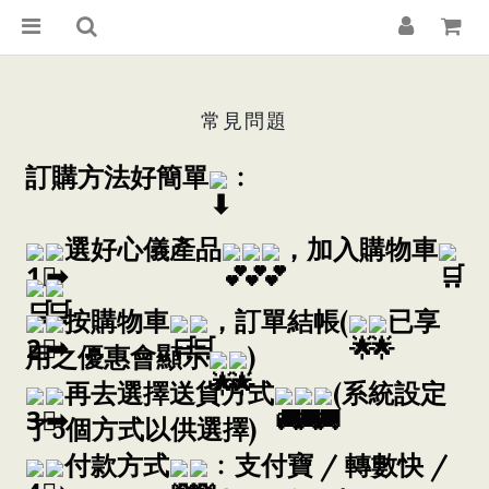
常見問題
訂購方法好簡單
﹕
選好心儀產品
，加入購物車
按購物車
，訂單結帳(
已享
用之優惠會顯示
)
再去選擇送貨方式
(系統設定
了5個方式以供選擇)
付款方式
﹕支付寶 / 轉數快 / 