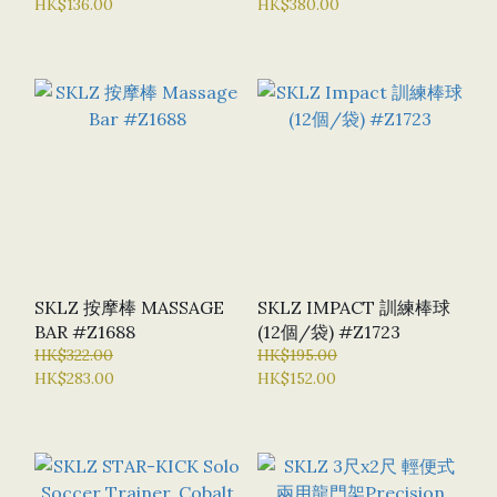
HK$136.00
HK$380.00
SKLZ 按摩棒 MASSAGE
SKLZ IMPACT 訓練棒球
BAR #Z1688
(12個/袋) #Z1723
HK$322.00
HK$195.00
HK$283.00
HK$152.00