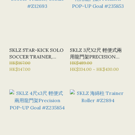
SKLZ STAR-KICK SOLO
SKLZ 3尺X2尺 輕便式兩
SOCCER TRAINER,
用龍門架PRECISION
COBALT #Z12693
HK$167.00
POP-UP GOAL #235853
HK$489.00
HK$147.00
HK$334.00 ~ HK$430.00