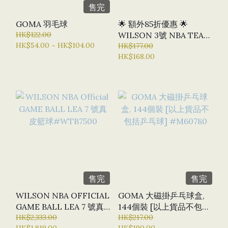
售完
GOMA 羽毛球
🌟 額外85折優惠 🌟
HK$122.00
WILSON 3號 NBA TEAM
HK$54.00 ~ HK$104.00
RETRO MINI CHI
HK$177.00
HK$168.00
BULLS 膠籃球
#WTB3200CHI
售完
售完
WILSON NBA OFFICIAL
GOMA 大磁掛乒乓球盒,
GAME BALL LEA 7 號真
144個裝 [以上貨品不包括
皮籃球#WTB7500
HK$2,333.00
乒乓球] #M60780
HK$217.00
HK$1,819.00
HK$190.00