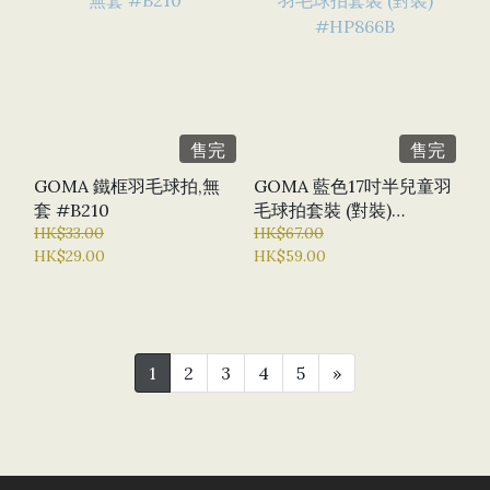
售完
售完
GOMA 鐵框羽毛球拍,無
GOMA 藍色17吋半兒童羽
套 #B210
毛球拍套裝 (對裝)
HK$33.00
#HP866B
HK$67.00
HK$29.00
HK$59.00
1
2
3
4
5
»