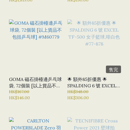
售完
GOMA 磁石掛檯邊乒乓球
🌟 額外85折優惠 🌟
袋, 72個裝 [以上貨品不包
SPALDING 6 號 EXCEL
括乒乓球] #M60779
HK$167.00
TF-500 女子籃球,啡白色
HK$348.00
HK$146.00
HK$306.00
#77-878