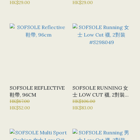
HK$29.00
HK$29.00
SOFSOLE REFLECTIVE
SOFSOLE RUNNING 女
鞋帶, 96CM
士 LOW CUT 襪, 2對裝
HK$67.00
#S298049
HK$106.00
HK$52.00
HK$83.00