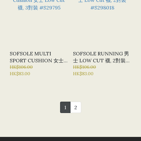
SOFSOLE MULTI
SOFSOLE RUNNING 男
SPORT CUSHION 女士
士 LOW CUT 襪, 2對裝
LOW CUT 襪, 3對裝
HK$106.00
#S298018
HK$106.00
HK$83.00
HK$83.00
#S29795
1
2