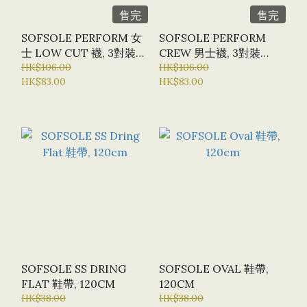
售完
售完
SOFSOLE PERFORM 女
SOFSOLE PERFORM
士 LOW CUT 襪, 3對裝
CREW 男士襪, 3對裝
#S20290
HK$106.00
#S29756
HK$106.00
HK$83.00
HK$83.00
SOFSOLE SS DRING
SOFSOLE OVAL 鞋帶,
FLAT 鞋帶, 120CM
120CM
HK$38.00
HK$38.00