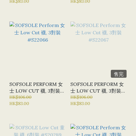
HK$83.00
HK$83.00
售完
SOFSOLE PERFORM 女
SOFSOLE PERFORM 女
士 LOW CUT 襪, 3對裝
士 LOW CUT 襪, 3對裝
#S22066
HK$106.00
#S22067
HK$106.00
HK$83.00
HK$83.00