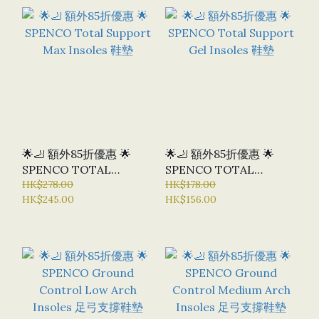
🌟🦶 額外85折優惠 🌟
🌟🦶 額外85折優惠 🌟
SPENCO TOTAL
SPENCO TOTAL
SUPPORT MAX
HK$278.00
SUPPORT GEL
HK$178.00
HK$245.00
HK$156.00
INSOLES 鞋墊
INSOLES 鞋墊