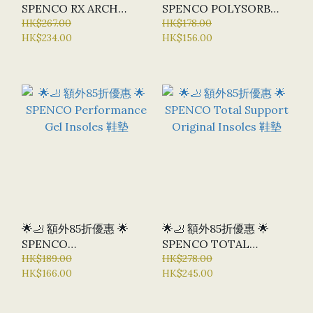
SPENCO RX ARCH
SPENCO POLYSORB
SUPPORT INSOLES, 足
HK$267.00
WALKER/RUNNER
HK$178.00
HK$234.00
HK$156.00
弓支撐鞋墊
INSOLES
🌟🦶 額外85折優惠 🌟
🌟🦶 額外85折優惠 🌟
SPENCO
SPENCO TOTAL
PERFORMANCE GEL
HK$189.00
SUPPORT ORIGINAL
HK$278.00
HK$166.00
HK$245.00
INSOLES 鞋墊
INSOLES 鞋墊