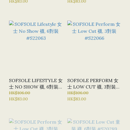
HK$83.00
HK$83.00
SOFSOLE LIFESTYLE 女
SOFSOLE PERFORM 女
士 NO SHOW 襪, 6對裝
士 LOW CUT 襪, 3對裝
#S22063
HK$106.00
#S22066
HK$106.00
HK$83.00
HK$83.00