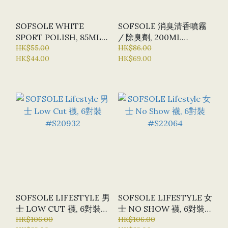
SOFSOLE WHITE
SOFSOLE 消臭清香噴霧
SPORT POLISH, 85ML
/ 除臭劑, 200ML
#600019
HK$55.00
#600033
HK$86.00
HK$44.00
HK$69.00
SOFSOLE LIFESTYLE 男
SOFSOLE LIFESTYLE 女
士 LOW CUT 襪, 6對裝
士 NO SHOW 襪, 6對裝
#S20932
HK$106.00
#S22064
HK$106.00