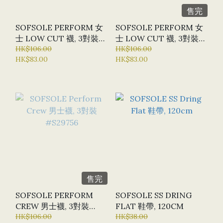
售完
SOFSOLE PERFORM 女
SOFSOLE PERFORM 女
士 LOW CUT 襪, 3對裝
士 LOW CUT 襪, 3對裝
#S20291
HK$106.00
#S20290
HK$106.00
HK$83.00
HK$83.00
售完
SOFSOLE PERFORM
SOFSOLE SS DRING
CREW 男士襪, 3對裝
FLAT 鞋帶, 120CM
#S29756
HK$106.00
HK$38.00