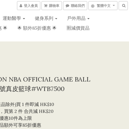
登入會員
購物車
聯絡我們
繁體中文
運動醫學
健身系列
戶外用品
 🌟
🌟 額外85折優惠 🌟
🈹減價貨品
N NBA OFFICIAL GAME BALL
7 號真皮籃球#WTB7500
品除外)買 1 件即減 HK$10 
買第 2 件 合共減 HK$20
優惠10件為上限 
品額外可享85折優惠