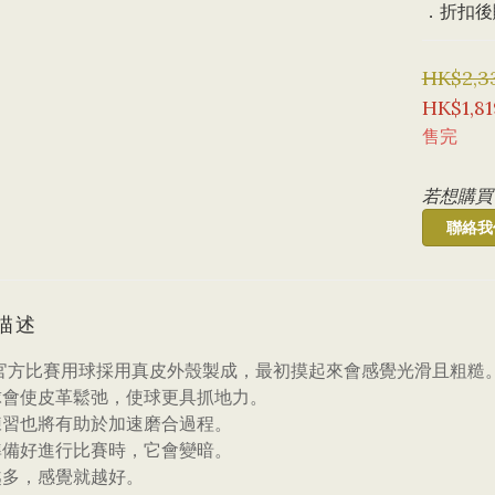
．折扣後購
HK$2,3
HK$1,81
售完
若想購買
聯絡我
描述
 官方比賽用球採用真皮外殼製成，最初摸起來會感覺光滑且粗糙
球會使皮革鬆弛，使球更具抓地力。
練習也將有助於加速磨合過程。
準備好進行比賽時，它會變暗。
越多，感覺就越好。