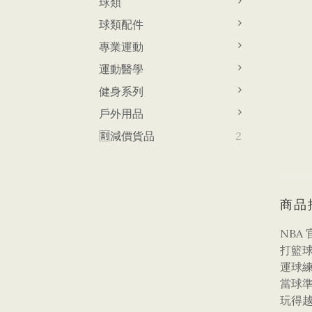
球類
球類配件
專業運動
運動醫學
健身系列
戶外用品
🈹減價貨品
2
商品
NBA
打籃
運球
當球
玩得