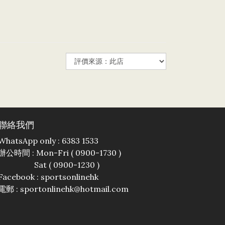
聯絡我們
WhatsApp only : 6383 1533
辦公時間 : Mon-Fri ( 0900-1730 )
Sat ( 0900-1230 )
Facebook :
sportsonlinehk
電郵 : sportonlinehk@hotmail.com