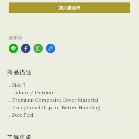
加入購物車
分享到
商品描述
．Size 7
．Indoor / Outdoor
．Premium Composite Cover Material
．Exceptional Grip for Better Handling
．Soft Feel
了解更多