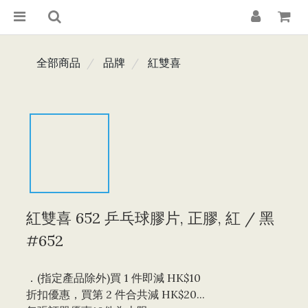
全部商品
品牌
紅雙喜
紅雙喜 652 乒乓球膠片, 正膠, 紅 / 黑
#652
．(指定產品除外)買 1 件即減 HK$10 
折扣優惠，買第 2 件合共減 HK$20...