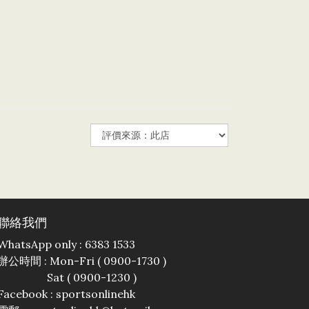
聯絡我們
WhatsApp only : 6383 1533
辦公時間 : Mon-Fri ( 0900-1730 )
Sat ( 0900-1230 )
Facebook :
sportsonlinehk