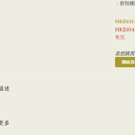
．折扣後購
HK$131
HK$104
售完
若想購買
聯絡我
描述
更多