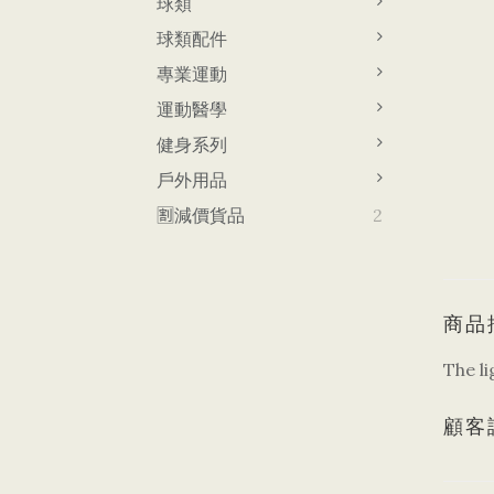
球類
球類配件
專業運動
運動醫學
健身系列
戶外用品
🈹減價貨品
2
商品
The l
顧客